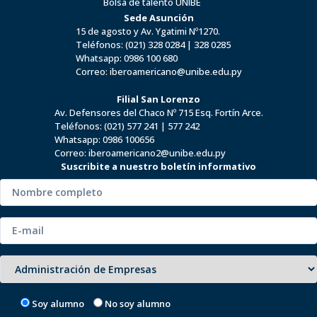
Bolsa de talento UNIBE
Sede Asunción
15 de agosto y Av. Ygatimi Nº1270.
Teléfonos:
(021) 328 0284
|
328 0285
Whatsapp:
0986 100 680
Correo:
iberoamericano@unibe.edu.py
Filial San Lorenzo
Av. Defensores del Chaco Nº 715 Esq. Fortín Arce.
Teléfonos:
(021) 577 241
|
577 242
Whatsapp:
0986 100656
Correo:
iberoamericano2@unibe.edu.py
Suscribite a nuestro boletín informativo
Soy alumno
No soy alumno