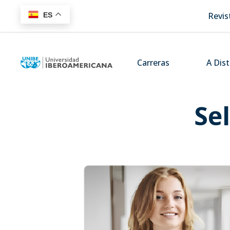
Revis
ES
Carreras
A Dis
Se