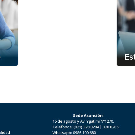
Sede Asunción
15 de agosto y Av. Ygatimi Nº1270.
Teléfonos:
(021) 328 0284
|
328 0285
alidad
Whatsapp:
0986 100 680