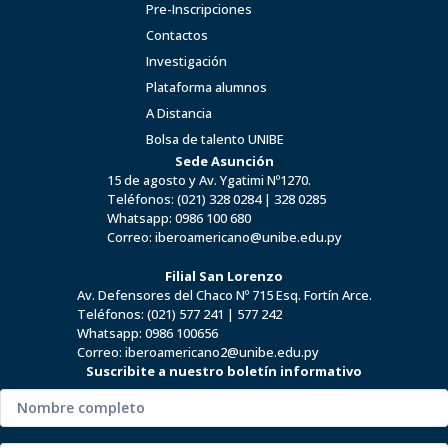
Pre-Inscripciones
Contactos
Investigación
Plataforma alumnos
A Distancia
Bolsa de talento UNIBE
Sede Asunción
15 de agosto y Av. Ygatimi Nº1270.
Teléfonos:
(021) 328 0284
|
328 0285
Whatsapp:
0986 100 680
Correo:
iberoamericano@unibe.edu.py
Filial San Lorenzo
Av. Defensores del Chaco Nº 715 Esq. Fortín Arce.
Teléfonos:
(021) 577 241
|
577 242
Whatsapp:
0986 100656
Correo:
iberoamericano2@unibe.edu.py
Suscribite a nuestro boletín informativo