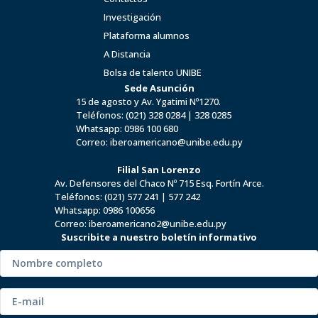
Investigación
Plataforma alumnos
A Distancia
Bolsa de talento UNIBE
Sede Asunción
15 de agosto y Av. Ygatimi Nº1270.
Teléfonos:
(021) 328 0284
|
328 0285
Whatsapp:
0986 100 680
Correo:
iberoamericano@unibe.edu.py
Filial San Lorenzo
Av. Defensores del Chaco Nº 715 Esq. Fortín Arce.
Teléfonos:
(021) 577 241
|
577 242
Whatsapp:
0986 100656
Correo:
iberoamericano2@unibe.edu.py
Suscribite a nuestro boletín informativo