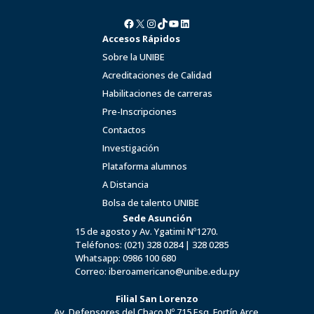
Facebook
X
Instagram
TikTok
YouTube
LinkedIn
Accesos Rápidos
Sobre la UNIBE
Acreditaciones de Calidad
Habilitaciones de carreras
Pre-Inscripciones
Contactos
Investigación
Plataforma alumnos
A Distancia
Bolsa de talento UNIBE
Sede Asunción
15 de agosto y Av. Ygatimi Nº1270.
Teléfonos:
(021) 328 0284
|
328 0285
Whatsapp:
0986 100 680
Correo:
iberoamericano@unibe.edu.py
Filial San Lorenzo
Av. Defensores del Chaco Nº 715 Esq. Fortín Arce.