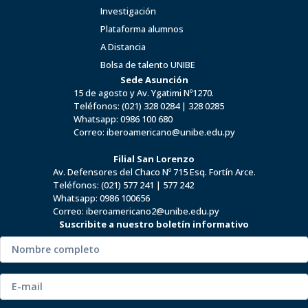
Investigación
Plataforma alumnos
A Distancia
Bolsa de talento UNIBE
Sede Asunción
15 de agosto y Av. Ygatimi Nº1270.
Teléfonos:
(021) 328 0284
|
328 0285
Whatsapp:
0986 100 680
Correo:
iberoamericano@unibe.edu.py
Filial San Lorenzo
Av. Defensores del Chaco Nº 715 Esq. Fortín Arce.
Teléfonos:
(021) 577 241
|
577 242
Whatsapp:
0986 100656
Correo:
iberoamericano2@unibe.edu.py
Suscribite a nuestro boletín informativo