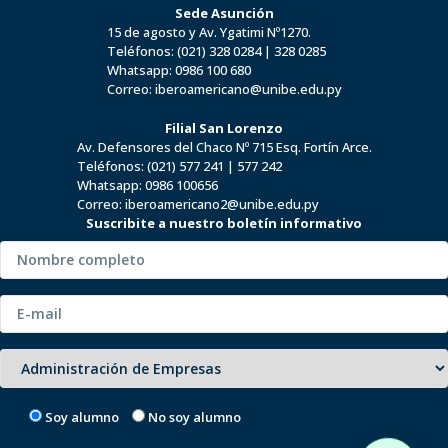
Sede Asunción
15 de agosto y Av. Ygatimi Nº1270.
Teléfonos:
(021) 328 0284
|
328 0285
Whatsapp:
0986 100 680
Correo:
iberoamericano@unibe.edu.py
Filial San Lorenzo
Av. Defensores del Chaco Nº 715 Esq. Fortín Arce.
Teléfonos:
(021) 577 241
|
577 242
Whatsapp:
0986 100656
Correo:
iberoamericano2@unibe.edu.py
Suscribite a nuestro boletín informativo
Soy alumno
No soy alumno