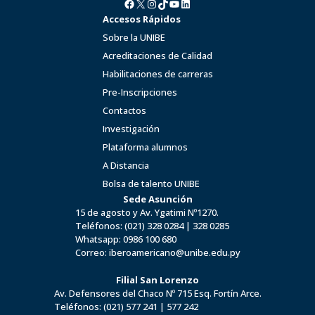
Facebook
X
Instagram
TikTok
YouTube
LinkedIn
Accesos Rápidos
Sobre la UNIBE
Acreditaciones de Calidad
Habilitaciones de carreras
Pre-Inscripciones
Contactos
Investigación
Plataforma alumnos
A Distancia
Bolsa de talento UNIBE
Sede Asunción
15 de agosto y Av. Ygatimi Nº1270.
Teléfonos:
(021) 328 0284
|
328 0285
Whatsapp:
0986 100 680
Correo:
iberoamericano@unibe.edu.py
Filial San Lorenzo
Av. Defensores del Chaco Nº 715 Esq. Fortín Arce.
Teléfonos:
(021) 577 241
|
577 242