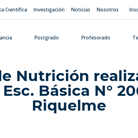
ta Científica
Investigación
Noticias
Nosotros
Ins
tancia
Postgrado
Profesorado
Te
e Nutrición reali
 Esc. Básica N° 2
Riquelme