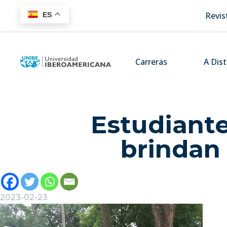
Revis
ES
Carreras
A Dis
Estudiante
brindan
2023-02-23