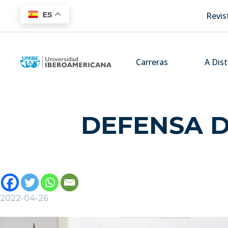
Revis
ES
Carreras
A Dis
DEFENSA D
2022-04-26