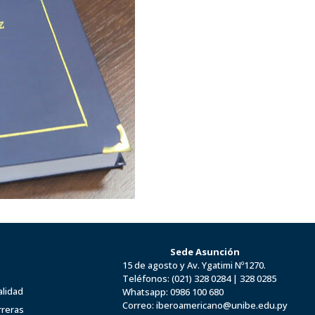
Sede Asunción
15 de agosto y Av. Ygatimi Nº1270.
Teléfonos:
(021) 328 0284
|
328 0285
alidad
Whatsapp:
0986 100 680
Correo:
iberoamericano@unibe.edu.py
rreras