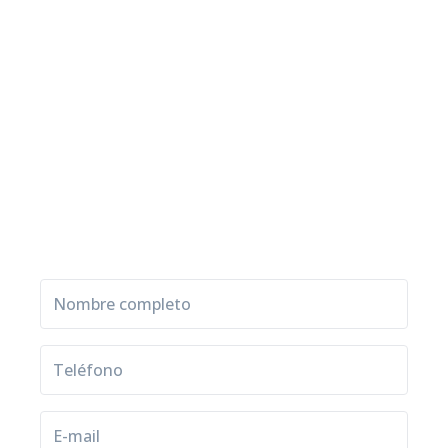
Estudiá con
nosotros y
descubrí nuevas
oportunidades