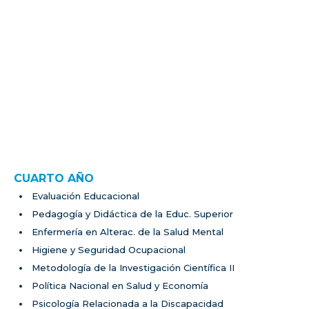
Enfermedades Tropicales y Transmisibles
Enfermería en Terapia Intensiva
Nutrición y Control de Calidad de Alimentos
Metodología de la Investigación Científica I
Emprendedurismo
Seminarios: APS con adolescentes y adultos –
Epidemiología básica (accidentes)
PRÁCTICA PROFESIONAL II – INFECTOCONTAGIOSA
PRÁCTICA PROFESIONAL II – NEONATOLOGÍA
PRÁCTICA PROFESIONAL II – PEDIATRÍA
CUARTO AÑO
Evaluación Educacional
Pedagogía y Didáctica de la Educ. Superior
Enfermería en Alterac. de la Salud Mental
Higiene y Seguridad Ocupacional
Metodología de la Investigación Científica II
Política Nacional en Salud y Economía
Psicología Relacionada a la Discapacidad