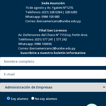
Sede Asunción
15 de agosto y Av. Ygatimi Nº1270.
Teléfonos:
(021) 328 0284
|
328 0285
Whatsapp:
0986 100 680
Correo:
iberoamericano@unibe.edu.py
Filial San Lorenzo
Av. Defensores del Chaco Nº 715 Esq. Fortín Arce.
Teléfonos:
(021) 577 241
|
577 242
Whatsapp:
0986 100656
Correo:
iberoamericano2@unibe.edu.py
Suscribite a nuestro boletín informativo
Soy alumno
No soy alumno