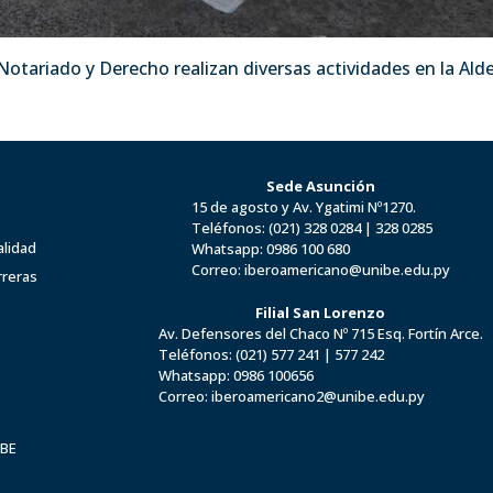
 Notariado y Derecho realizan diversas actividades en la Al
Sede Asunción
15 de agosto y Av. Ygatimi Nº1270.
Teléfonos:
(021) 328 0284
|
328 0285
alidad
Whatsapp:
0986 100 680
Correo:
iberoamericano@unibe.edu.py
rreras
Filial San Lorenzo
Av. Defensores del Chaco Nº 715 Esq. Fortín Arce.
Teléfonos:
(021) 577 241
|
577 242
Whatsapp:
0986 100656
Correo:
iberoamericano2@unibe.edu.py
IBE