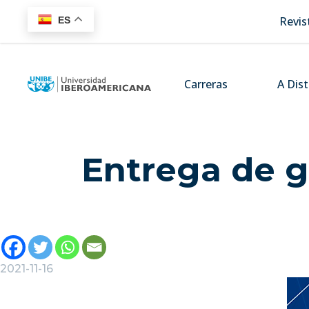
Revis
ES
Carreras
A Dis
Entrega de g
2021-11-16