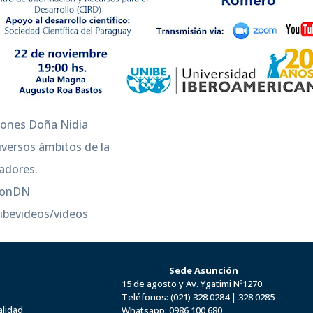
rdones Doña Nidia
versos ámbitos de la
gadores.
rdonDN
bevideos/videos
Sede Asunción
15 de agosto y Av. Ygatimi Nº1270.
Teléfonos:
(021) 328 0284
|
328 0285
alidad
Whatsapp:
0986 100 680