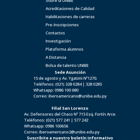
Sobre la UNIBE
Acreditaciones de Calidad
Habilitaciones de carreras
Pre-Inscripciones
Contactos
Investigación
Plataforma alumnos
A Distancia
Bolsa de talento UNIBE
Sede Asunción
15 de agosto y Av. Ygatimi Nº1270.
Teléfonos:
(021) 328 0284
|
328 0285
Whatsapp:
0986 100 680
Correo:
iberoamericano@unibe.edu.py
Filial San Lorenzo
Av. Defensores del Chaco Nº 715 Esq. Fortín Arce.
Teléfonos:
(021) 577 241
|
577 242
Whatsapp:
0986 100656
Correo:
iberoamericano2@unibe.edu.py
Suscribite a nuestro boletín informativo