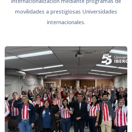
en nuestras tres funciones esenciales como
institución: Docencia, Investigación y Extensión.
Con carreras y programas de grado habilitados y
acreditados, en la UNIBE apostamos a elevar la
«mentalidad nueva para un mundo mejor» a
través de la calidad educativa y la
internacionalización mediante programas de
movilidades a prestigiosas Universidades
internacionales.