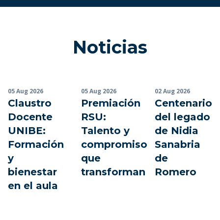
ANEAES. El plantel docente está conformado por
profesionales referentes nacionales e
internacionales con el más alto nivel académico.
Programas
Noticias
05 Aug 2026
05 Aug 2026
02 Aug 2026
Claustro
Premiación
Centenario