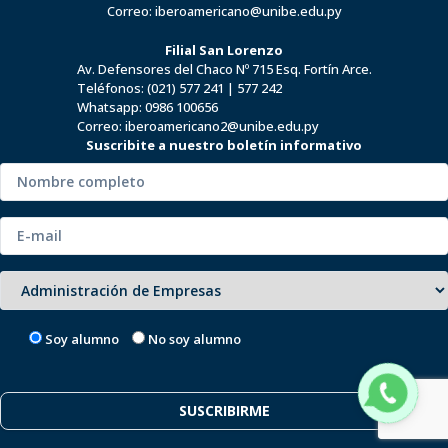
Pre-Inscripciones
Contactos
Investigación
Plataforma alumnos
A Distancia
Bolsa de talento UNIBE
Sede Asunción
15 de agosto y Av. Ygatimi Nº1270.
Teléfonos:
(021) 328 0284
|
328 0285
Whatsapp:
0986 100 680
Correo:
iberoamericano@unibe.edu.py
Filial San Lorenzo
Av. Defensores del Chaco Nº 715 Esq. Fortín Arce.
Teléfonos:
(021) 577 241
|
577 242
Whatsapp:
0986 100656
Correo:
iberoamericano2@unibe.edu.py
Suscribite a nuestro boletín informativo